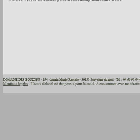
DOMAINE DES BOUZONS - 194, chemin Manjo Rassado - 30150 Sauveterre du gard - Tél : 04 66 90 04 
Mentions légales
- L'abus d'alcool est dangereux pour la santé. A consommer avec modération