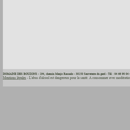
DOMAINE DES BOUZONS - 194, chemin Manjo Rassado - 30150 Sauveterre du gard - Tél : 04 66 90 04 
Mentions légales
- L'abus d'alcool est dangereux pour la santé. A consommer avec modération